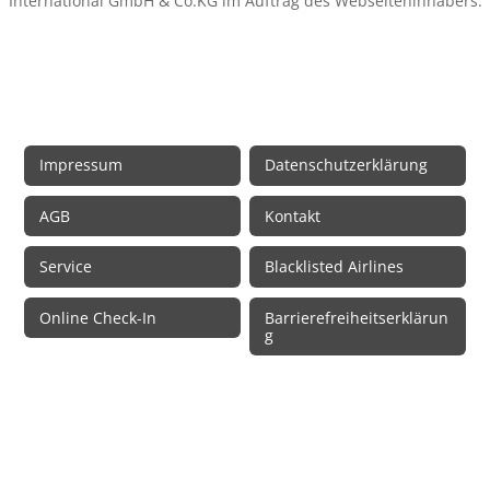
International GmbH & Co.KG im Auftrag des Webseiteninhabers.
Rechtliche Informationen
Impressum
Datenschutzerklärung
AGB
Kontakt
Service
Blacklisted Airlines
Online Check-In
Barrierefreiheitserklärun
g