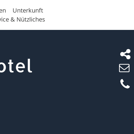
sen
Unterkunft
vice & Nützliches
otel