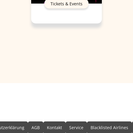
Tickets & Events
formationen
tzerklärung
AGB
Kontakt
Service
Blacklisted Airlines